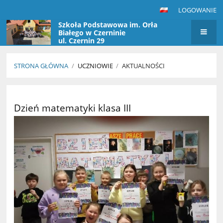
LOGOWANIE
Szkoła Podstawowa im. Orła
Białego w Czerninie
ul. Czernin 29
STRONA GŁÓWNA
/
UCZNIOWIE
/
AKTUALNOŚCI
Aktualności
Dzień matematyki klasa III