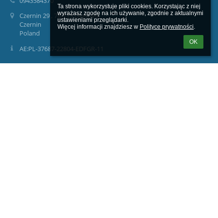
0943584370
Ta strona wykorzystuje pliki cookies. Korzystając z niej 
wyrażasz zgodę na ich używanie, zgodnie z aktualnymi 
Czernin 29 , 78-113 Dygowo
ustawieniami przeglądarki.

Czernin
Więcej informacji znajdziesz w 
Polityce prywatności
.
Poland
OK
AE:PL-37687-22804-EDFGR-11
Logowanie
Nazwa użytkownika:
Hasło:
Zapomniałem loginu lub hasła